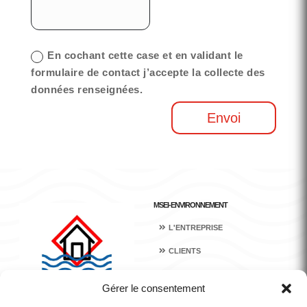
Type de fichiers acceptés : jpg, jpeg, jpe, gif, png, bmp, tiff, tif, webp, avif, asf, asx, csv, pdf, psd, xcf, doc, docx, xlsx, pptx, odt, ods, odf, pages. Taille max. : 1 Mo
En cochant cette case et en validant le
formulaire de contact j’accepte la collecte des
données renseignées.
Envoi
MSEI-ENVIRONNEMENT
L'ENTREPRISE
CLIENTS
CHANTIERS
Gérer le consentement
ACTUALITÉS